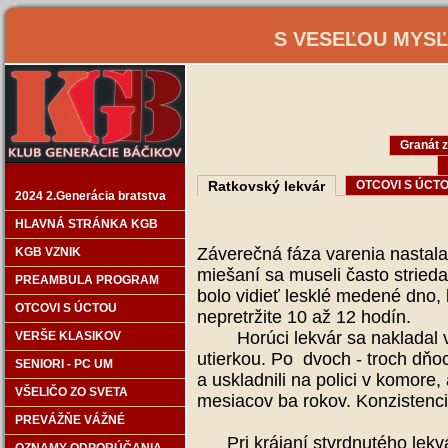
S VESEĽOU MYSĽO
Granát 
Ratkovský lekvár
OTCOVI S ÚCT
2024 2.Generácia bratstva
HLAVNÁ STRÁNKA KGB
Záverečná fáza varenia nastala u
KGB VZNIK
miešaní sa museli často stried
PREAMBULA PROGRAM
bolo vidieť lesklé medené dno, k
OTCOVI S ÚCTOU
nepretržite 10 až 12 hodín.
Horúci lekvár sa nakladal ve
VERŠE KLASIKOV
utierkou. Po dvoch - troch dňoc
SENIORI - PC UM
a uskladnili na polici v komore,
VŠELIČO ZO SVETA
mesiacov ba rokov. Konzistenc
PREVÁŽŇE VÁŽNÉ
Pri krájaní stvrdnutého lekvá