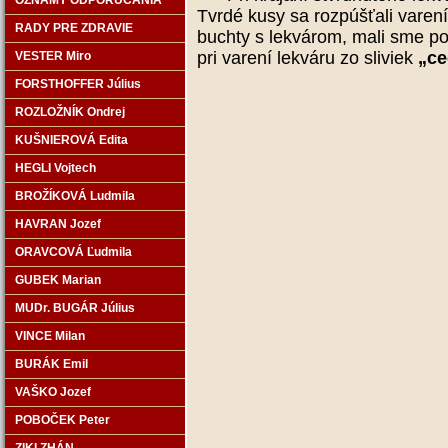
OZNAMY ODPORÚČANIA
Tvrdé kusy sa rozpúšťali vare
RADY PRE ZDRAVIE
buchty s lekvárom, mali sme poc
pri varení lekváru zo sliviek
„ce
VESTER Miro
FORSTHOFFER Július
ROZLOŽNÍK Ondrej
KUŠNIEROVÁ Edita
HEGLI Vojtech
BROŽÍKOVÁ Ludmila
HAVRAN Jozef
ORAVCOVÁ Ľudmila
GUBEK Marian
MUDr. BUGÁR Július
VINCE Milan
BURÁK Emil
VAŠKO Jozef
POBOČEK Peter