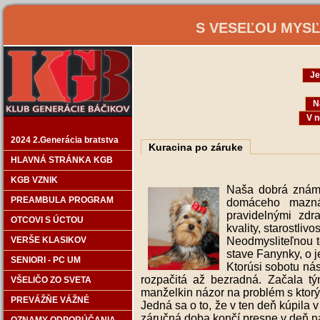
S VESEĽOU MYSĽO
Je
N
V n
2024 2.Generácia bratstva
Kuracina po záruke
HLAVNÁ STRÁNKA KGB
KGB VZNIK
Naša dobrá známa
PREAMBULA PROGRAM
domáceho maznáč
pravidelnými zdr
OTCOVI S ÚCTOU
kvality, starostl
VERŠE KLASIKOV
Neodmysliteľnou t
stave Fanynky, o j
SENIORI - PC UM
Ktorúsi sobotu nás 
rozpačitá až bezradná. Začala tý
VŠELIČO ZO SVETA
manželkin názor na problém s ktorým
PREVÁŽŇE VÁŽNÉ
Jedná sa o to, že v ten deň kúpila
záručná doba končí presne v deň n