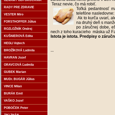
OZNAMY ODPORÚČANIA
Teraz nevie, čo má robiť.
RADY PRE ZDRAVIE
Toľká pedantnosť m
telefóne nasledovne:
VESTER Miro
Ak to kurča uvarí, a
FORSTHOFFER Július
na druhý deň s manže
po záručnej dobe, e
ROZLOŽNÍK Ondrej
nech z toho kuracieho mäska už F
KUŠNIEROVÁ Edita
Istota je istota. Predpisy o záruč
HEGLI Vojtech
...
BROŽÍKOVÁ Ludmila
HAVRAN Jozef
ORAVCOVÁ Ľudmila
GUBEK Marian
MUDr. BUGÁR Július
VINCE Milan
BURÁK Emil
VAŠKO Jozef
POBOČEK Peter